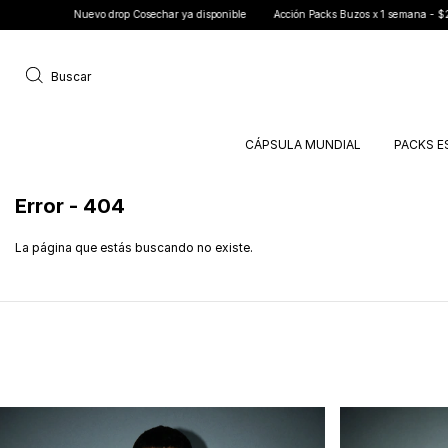
Nuevo drop Cosechar ya disponible
Acción Packs Buzos x 1 semana - $28.000 c
Buscar
CÁPSULA MUNDIAL
PACKS E
Error - 404
La página que estás buscando no existe.