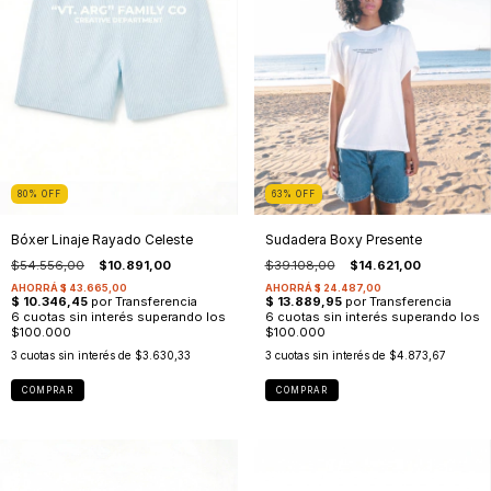
80
%
OFF
63
%
OFF
Bóxer Linaje Rayado Celeste
Sudadera Boxy Presente
$54.556,00
$10.891,00
$39.108,00
$14.621,00
3
cuotas sin interés de
$3.630,33
3
cuotas sin interés de
$4.873,67
COMPRAR
COMPRAR