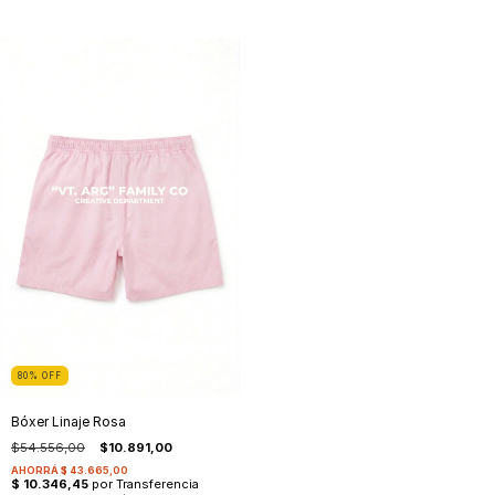
80
%
OFF
Bóxer Linaje Rosa
$54.556,00
$10.891,00