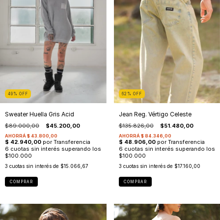
49
%
OFF
62
%
OFF
Sweater Huella Gris Acid
Jean Reg. Vértigo Celeste
$89.000,00
$45.200,00
$135.826,00
$51.480,00
3
cuotas sin interés de
$15.066,67
3
cuotas sin interés de
$17.160,00
COMPRAR
COMPRAR