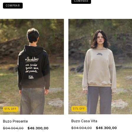
COMPRAR
COMPRAR
51
%
OFF
51
%
OFF
Buzo Casa Vita
Buzo Presente
$94.904,00
$46.300,00
$94.904,00
$46.300,00