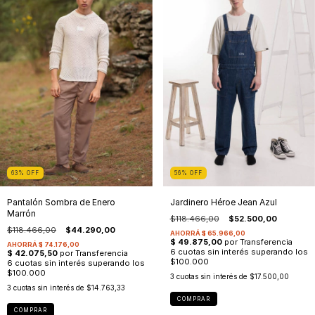
63
%
OFF
56
%
OFF
Pantalón Sombra de Enero
Jardinero Héroe Jean Azul
Marrón
$118.466,00
$52.500,00
$118.466,00
$44.290,00
3
cuotas sin interés de
$17.500,00
3
cuotas sin interés de
$14.763,33
COMPRAR
COMPRAR