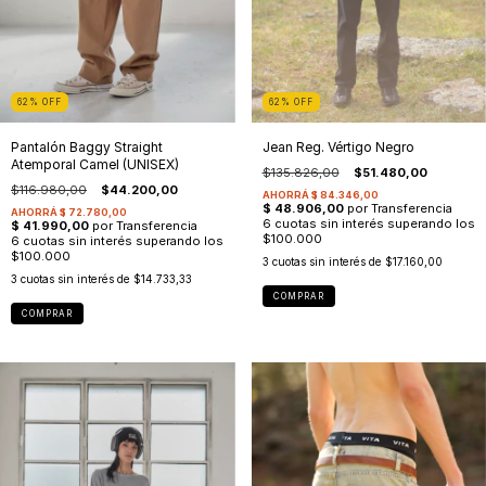
62
%
OFF
62
%
OFF
Pantalón Baggy Straight
Jean Reg. Vértigo Negro
Atemporal Camel (UNISEX)
$135.826,00
$51.480,00
$116.980,00
$44.200,00
3
cuotas sin interés de
$17.160,00
3
cuotas sin interés de
$14.733,33
COMPRAR
COMPRAR