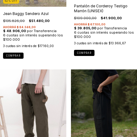
62
%
OFF
Pantalón de Corderoy Testigo
Marrón (UNISEX)
Jean Baggy Sendero Azul
$109.000,00
$41.900,00
$135.826,00
$51.480,00
3
cuotas sin interés de
$13.966,67
3
cuotas sin interés de
$17.160,00
COMPRAR
COMPRAR