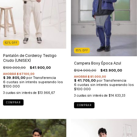
62
%
OFF
65
%
OFF
Pantalón de Corderoy Testigo
Crudo (UNISEX)
Campera Boxy Época Azul
$109.000,00
$41.900,00
$124.900,00
$43.900,00
3
cuotas sin interés de
$13.966,67
3
cuotas sin interés de
$14.633,33
COMPRAR
COMPRAR