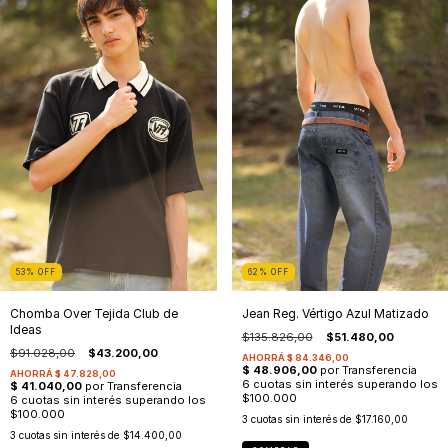
53
%
OFF
62
%
OFF
Chomba Over Tejida Club de
Jean Reg. Vértigo Azul Matizado
Ideas
$135.826,00
$51.480,00
$91.028,00
$43.200,00
3
cuotas sin interés de
$17.160,00
3
cuotas sin interés de
$14.400,00