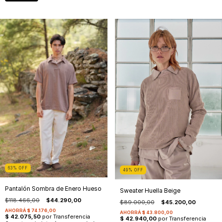
63
%
OFF
49
%
OFF
Pantalón Sombra de Enero Hueso
Sweater Huella Beige
$118.466,00
$44.290,00
$89.000,00
$45.200,00