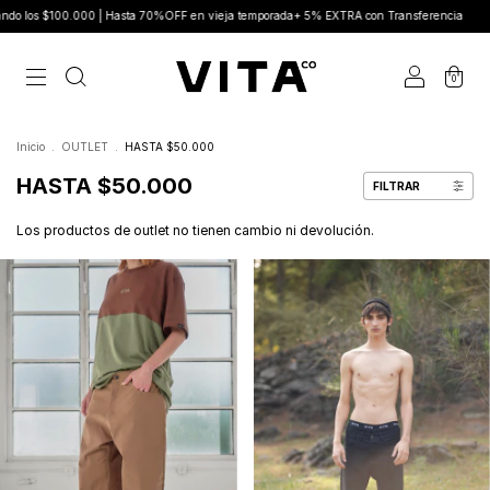
 70%OFF en vieja temporada+ 5% EXTRA con Transferencia
Nuevo drop Cosechar ya
0
Inicio
.
OUTLET
.
HASTA $50.000
HASTA $50.000
FILTRAR
Los productos de outlet no tienen cambio ni devolución.