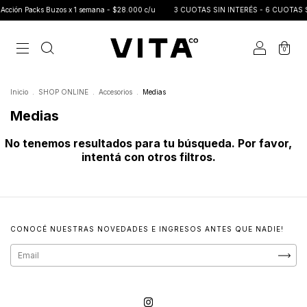
Acción Packs Buzos x 1 semana - $28.000 c/u
3 CUOTAS SIN INTERÉS - 6 CUOTAS SIN
0
Inicio
.
SHOP ONLINE
.
Accesorios
.
Medias
Medias
No tenemos resultados para tu búsqueda. Por favor,
intentá con otros filtros.
CONOCÉ NUESTRAS NOVEDADES E INGRESOS ANTES QUE NADIE!