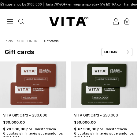
superando los $100.000 | Hasta 70%OFF en vieja temporada+ 5% EXTRA con Transfere
0
Inicio
.
SHOP ONLINE
.
Gift cards
Gift cards
FILTRAR
VITA Gift Card - $30.000
VITA Gift Card - $50.000
$30.000,00
$50.000,00