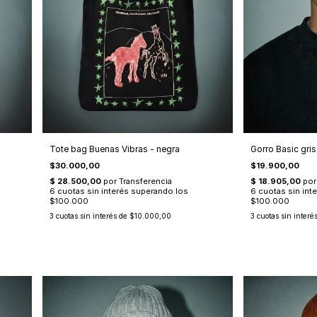
Tote bag Buenas Vibras - negra
Gorro Basic gri
$30.000,00
$19.900,00
3
cuotas sin interés de
$10.000,00
3
cuotas sin interé