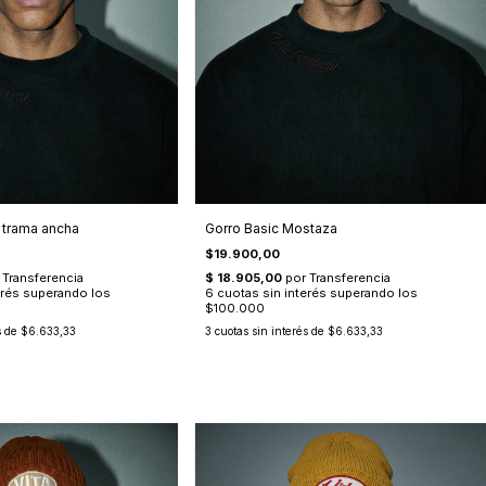
s trama ancha
Gorro Basic Mostaza
$19.900,00
s de
$6.633,33
3
cuotas sin interés de
$6.633,33