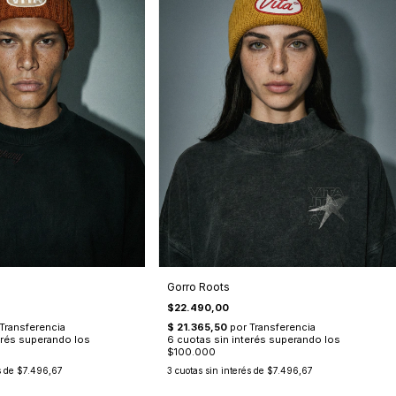
Gorro Roots
$22.490,00
s de
$7.496,67
3
cuotas sin interés de
$7.496,67