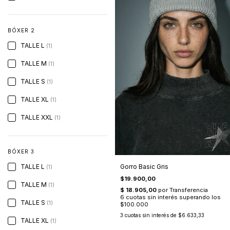
BÓXER 2
TALLE L
(1)
TALLE M
(1)
TALLE S
(1)
TALLE XL
(1)
TALLE XXL
(1)
BÓXER 3
Gorro Basic Gris
TALLE L
(1)
$19.900,00
TALLE M
(1)
TALLE S
(1)
3
cuotas sin interés de
$6.633,33
TALLE XL
(1)