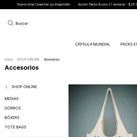
op Cosechar ya disponible
Acción Packs Buzos x 1 semana - $28.000 c/u
3 CUOT
Buscar
CÁPSULA MUNDIAL
PACKS E
Inicio
.
SHOP ONLINE
.
Accesorios
Accesorios
SHOP ONLINE
MEDIAS
GORROS
BÓXERS
TOTE BAGS