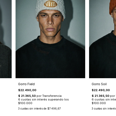
Gorro Field
Gorro Soil
$22.490,00
$22.490,00
3
cuotas sin interés de
$7.496,67
3
cuotas sin interé