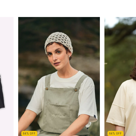
64
%
OFF
64
%
OFF