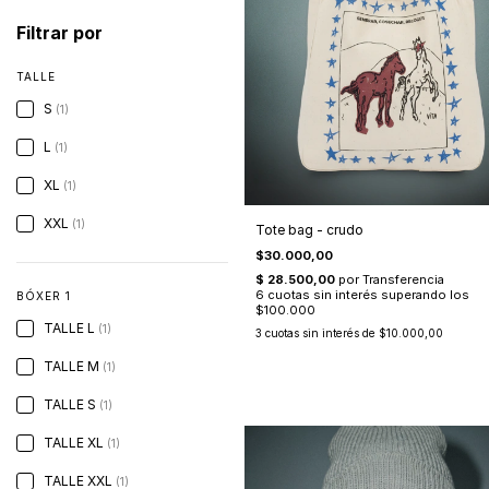
Filtrar por
TALLE
S
(1)
L
(1)
XL
(1)
XXL
(1)
Tote bag - crudo
$30.000,00
BÓXER 1
TALLE L
(1)
3
cuotas sin interés de
$10.000,00
TALLE M
(1)
TALLE S
(1)
TALLE XL
(1)
TALLE XXL
(1)