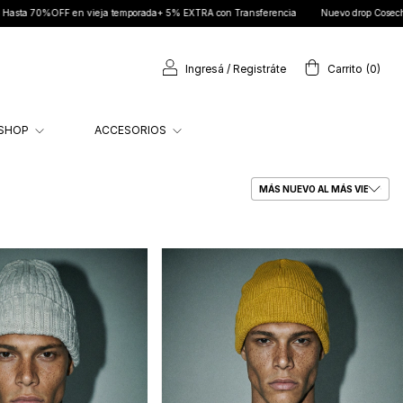
ieja temporada+ 5% EXTRA con Transferencia
Nuevo drop Cosechar ya disponible
Ingresá
/
Registráte
Carrito
(
0
)
SHOP
ACCESORIOS