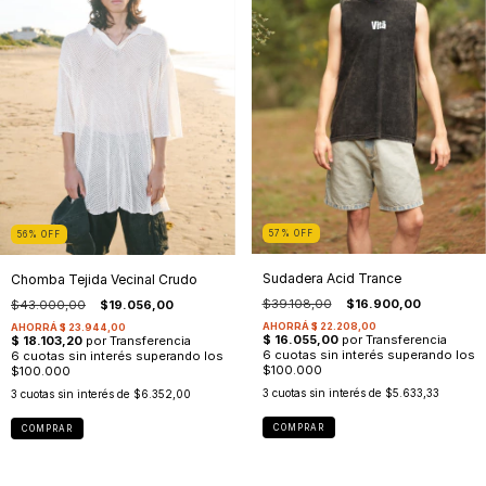
57
%
OFF
56
%
OFF
Sudadera Acid Trance
Chomba Tejida Vecinal Crudo
$39.108,00
$16.900,00
$43.000,00
$19.056,00
3
cuotas sin interés de
$5.633,33
3
cuotas sin interés de
$6.352,00
COMPRAR
COMPRAR