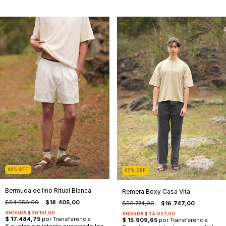
66
%
OFF
67
%
OFF
Bermuda de lino Ritual Blanca
Remera Boxy Casa Vita
$54.556,00
$18.405,00
$50.774,00
$16.747,00