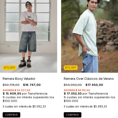
67
%
OFF
67
%
OFF
Remera Boxy Velador
Remera Over Clásicos de Verano
$50.774,00
$16.747,00
$54.060,00
$17.950,00
3
cuotas sin interés de
$5.582,33
3
cuotas sin interés de
$5.983,33
COMPRAR
COMPRAR