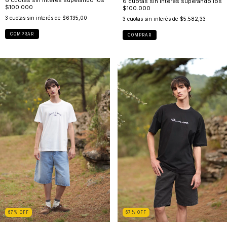
3
cuotas sin interés de
$6.135,00
3
cuotas sin interés de
$5.582,33
COMPRAR
COMPRAR
67
%
OFF
67
%
OFF