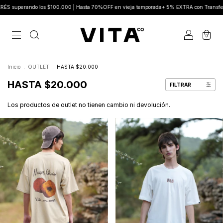
$100.000 | Hasta 70%OFF en vieja temporada+ 5% EXTRA con Transferencia
Nuevo 
0
Inicio
.
OUTLET
.
HASTA $20.000
HASTA $20.000
FILTRAR
Los productos de outlet no tienen cambio ni devolución.