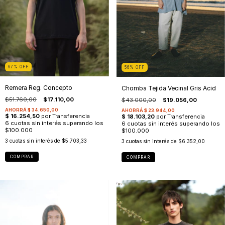
67
%
OFF
56
%
OFF
Remera Reg. Concepto
Chomba Tejida Vecinal Gris Acid
$51.760,00
$17.110,00
$43.000,00
$19.056,00
3
cuotas sin interés de
$5.703,33
3
cuotas sin interés de
$6.352,00
COMPRAR
COMPRAR