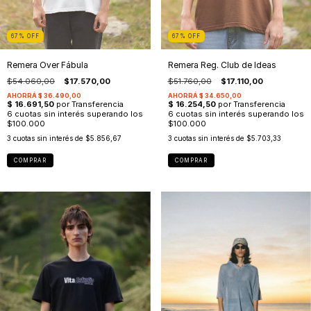
67
%
OFF
67
%
OFF
Remera Reg. Club de Ideas
Remera Over Fábula
$51.760,00
$17.110,00
$54.060,00
$17.570,00
3
cuotas sin interés de
$5.703,33
3
cuotas sin interés de
$5.856,67
COMPRAR
COMPRAR