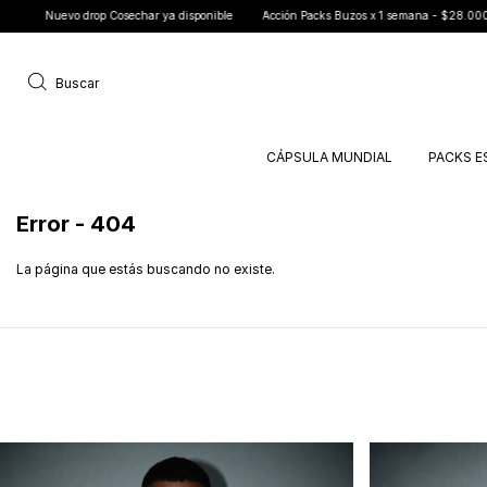
uevo drop Cosechar ya disponible
Acción Packs Buzos x 1 semana - $28.000 c/u
Buscar
CÁPSULA MUNDIAL
PACKS E
Error - 404
La página que estás buscando no existe.