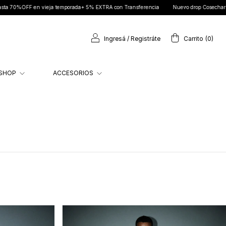
FF en vieja temporada+ 5% EXTRA con Transferencia
Nuevo drop Cosechar ya dispo
Ingresá
/
Registráte
Carrito
(
0
)
SHOP
ACCESORIOS