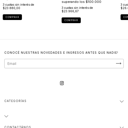
3
cuotas sin interés de
3
cuo
3
cuotas sin interés de
$23.880,00
$26.
$23.966,67
COMPRAR
CO
COMPRAR
CONOCÉ NUESTRAS NOVEDADES E INGRESOS ANTES QUE NADIE!
CATEGORÍAS
CONTACTÁNOS