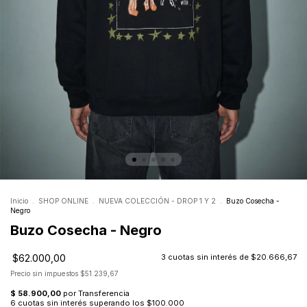
Inicio
.
SHOP ONLINE
.
NUEVA COLECCIÓN - DROP 1 Y 2
.
Buzo Cosecha -
Negro
Buzo Cosecha - Negro
$62.000,00
3
cuotas sin interés de
$20.666,67
Precio sin impuestos
$51.239,67