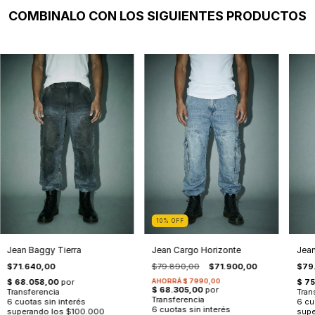
COMBINALO CON LOS SIGUIENTES PRODUCTOS
10
%
OFF
Jean Baggy Tierra
Jean Cargo Horizonte
Jean
$71.640,00
$79.890,00
$71.900,00
$79