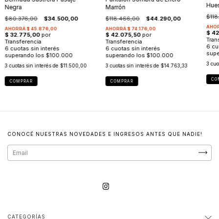
Hue
Negra
Marrón
$118
$80.376,00
$34.500,00
$118.466,00
$44.290,00
3
cuo
3
cuotas sin interés de
$11.500,00
3
cuotas sin interés de
$14.763,33
CO
COMPRAR
COMPRAR
CONOCÉ NUESTRAS NOVEDADES E INGRESOS ANTES QUE NADIE!
CATEGORÍAS