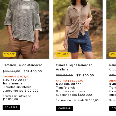
60
52
%
OFF
75
%
OFF
Reme
Remerón Tejido Atardecer
Camisa Tejida Remanso
Cru
Avellana
$68.022,00
$32.400,00
$78.
$88.100,00
$21.900,00
3
cuotas sin interés de
$10.800,00
3
cuo
3
cuotas sin interés de
$7.300,00
COMPRAR
CO
COMPRAR