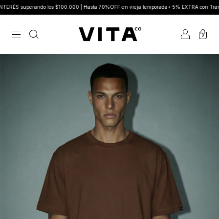
superando los $100.000 | Hasta 70%OFF en vieja temporada+ 5% EXTRA con Transfere
0