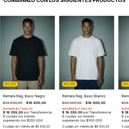
COMBINALO CON LOS SIGUIENTES PRODUCTOS
50
%
OFF
50
%
OFF
43
Remera Reg. Basic Negro
Remera Reg. Basic Blanco
Reme
$33.900,00
$16.900,00
$33.900,00
$16.900,00
$34
3
cuotas sin interés de
$5.633,33
3
cuotas sin interés de
$5.633,33
3
cuo