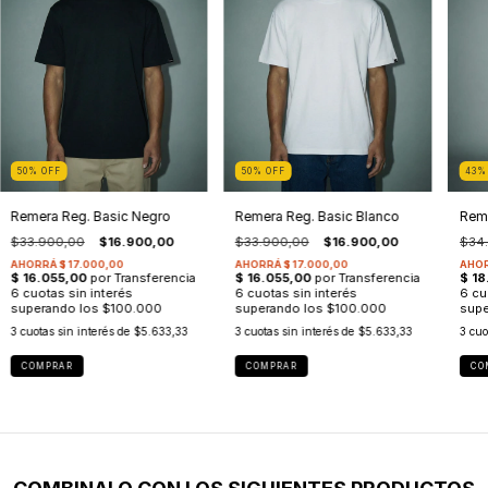
50
%
OFF
50
%
OFF
43
Remera Reg. Basic Negro
Remera Reg. Basic Blanco
Reme
$33.900,00
$16.900,00
$33.900,00
$16.900,00
$34
3
cuotas sin interés de
$5.633,33
3
cuotas sin interés de
$5.633,33
3
cuo
COMPRAR
COMPRAR
CO