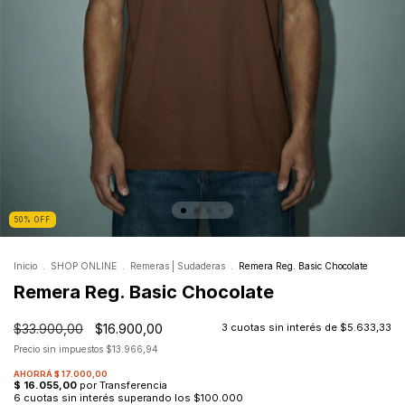
50
%
OFF
Inicio
.
SHOP ONLINE
.
Remeras | Sudaderas
.
Remera Reg. Basic Chocolate
Remera Reg. Basic Chocolate
$33.900,00
$16.900,00
3
cuotas sin interés de
$5.633,33
Precio sin impuestos
$13.966,94