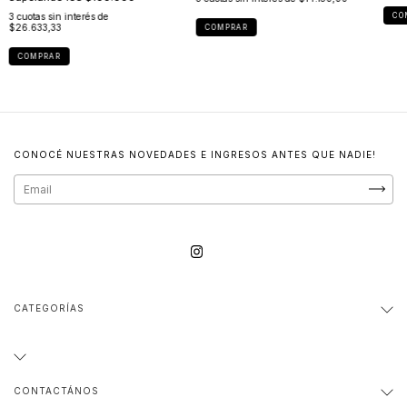
3
cuotas sin interés de
CO
$26.633,33
COMPRAR
COMPRAR
CONOCÉ NUESTRAS NOVEDADES E INGRESOS ANTES QUE NADIE!
CATEGORÍAS
CONTACTÁNOS