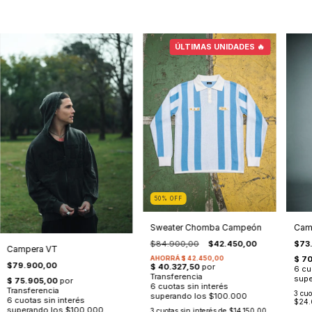
50
%
OFF
Sweater Chomba Campeón
Camp
$84.900,00
$42.450,00
$73
Campera VT
$79.900,00
3
cuo
$24.
3
cuotas sin interés de
$14.150,00